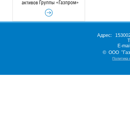
Адрес: 153002,
Т
E-ma
© ООО "Газ
Политика 