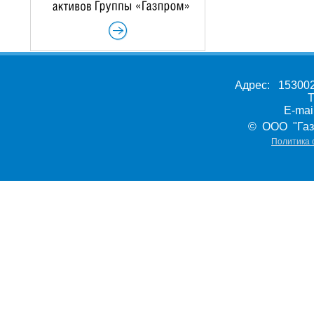
Адрес: 153002,
Т
E-ma
© ООО "Газ
Политика 