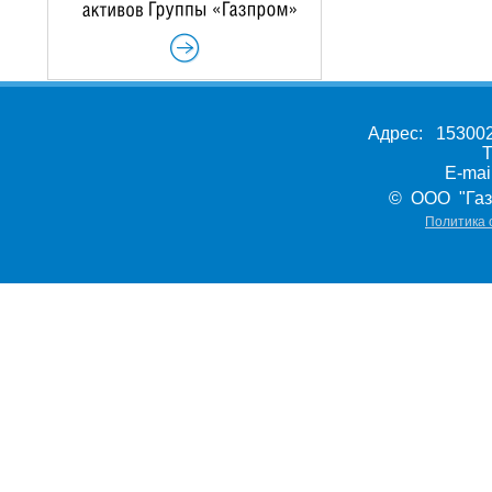
Адрес: 153002,
Т
E-ma
© ООО "Газ
Политика 