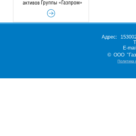
Адрес: 153002,
Т
E-ma
© ООО "Газ
Политика 