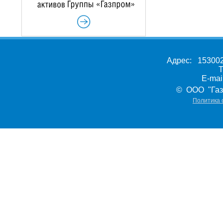
Адрес: 153002,
Т
E-ma
© ООО "Газ
Политика 