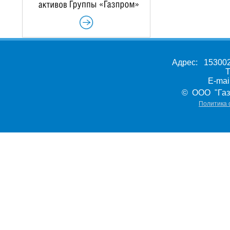
Адрес: 153002,
Т
E-ma
© ООО "Газ
Политика 