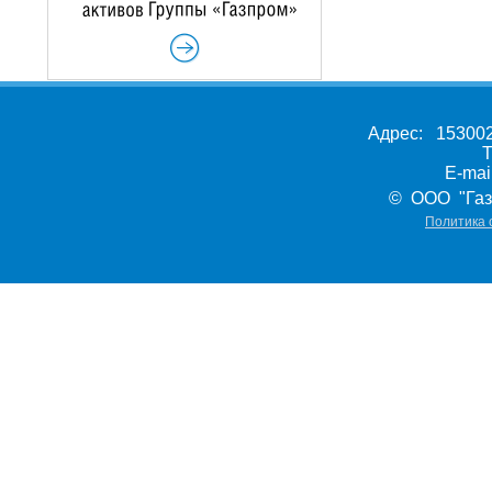
Адрес: 153002,
Т
E-ma
© ООО "Газ
Политика 