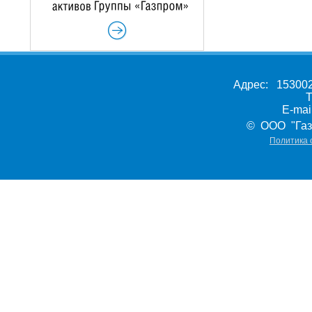
Адрес: 153002,
Т
E-ma
© ООО "Газ
Политика 