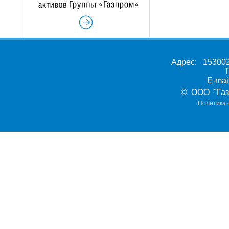
Адрес: 153002,
Т
E-ma
© ООО "Газ
Политика 