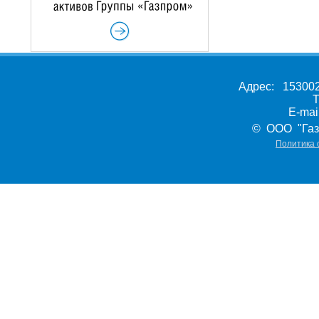
Адрес: 153002,
Т
E-ma
© ООО "Газ
Политика 