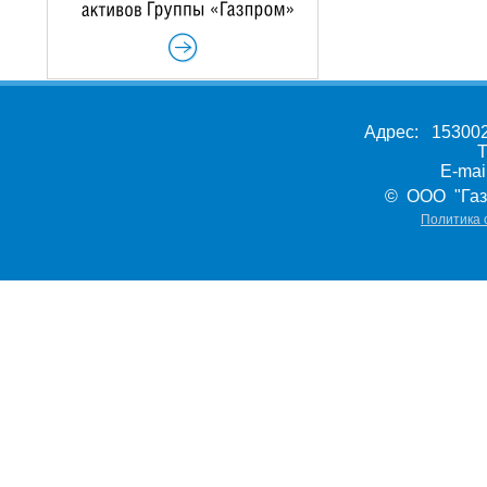
Адрес: 153002,
Т
E-ma
© ООО "Газ
Политика 