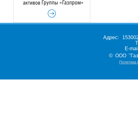
Адрес: 153002,
Т
E-ma
© ООО "Газ
Политика 