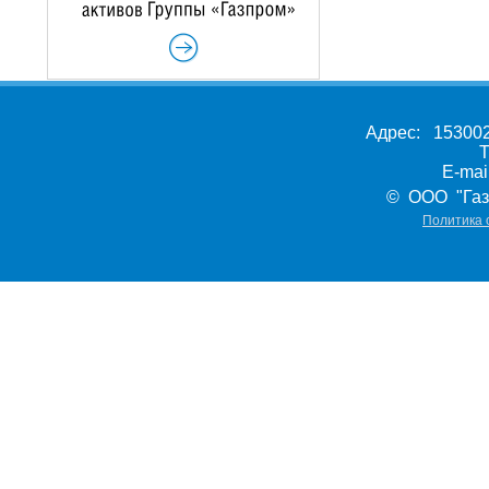
Адрес: 153002,
Т
E-ma
© ООО "Газ
Политика 