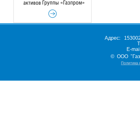
Адрес: 153002,
Т
E-ma
© ООО "Газ
Политика 