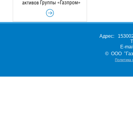
Адрес: 153002,
Т
E-ma
© ООО "Газ
Политика 