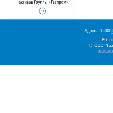
Адрес: 153002,
Т
E-ma
© ООО "Газ
Политика 