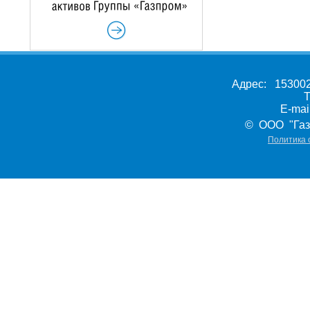
Адрес: 153002,
Т
E-ma
© ООО "Газ
Политика 