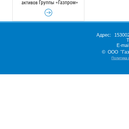
Адрес: 153002,
Т
E-ma
© ООО "Газ
Политика 