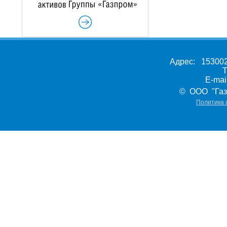
Адрес: 153002,
Т
E-ma
© ООО "Газ
Политика 