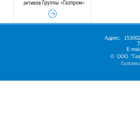
Адрес: 153002,
Т
E-ma
© ООО "Газ
Политика 