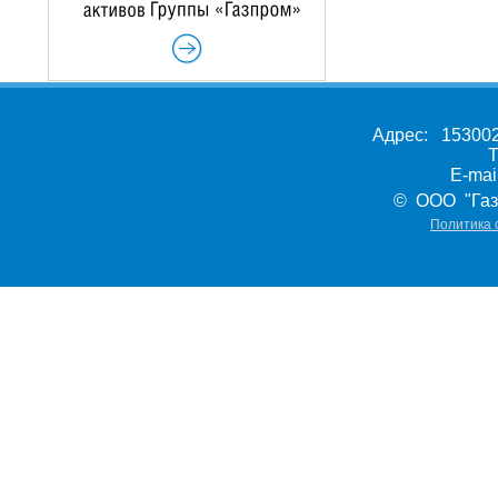
Адрес: 153002,
Т
E-ma
© ООО "Газ
Политика 