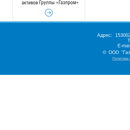
Адрес: 153002,
Т
E-ma
© ООО "Газ
Политика 