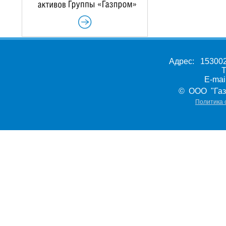
Адрес: 153002,
Т
E-ma
© ООО "Газ
Политика 