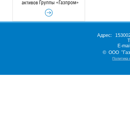
Адрес: 153002,
Т
E-ma
© ООО "Газ
Политика 