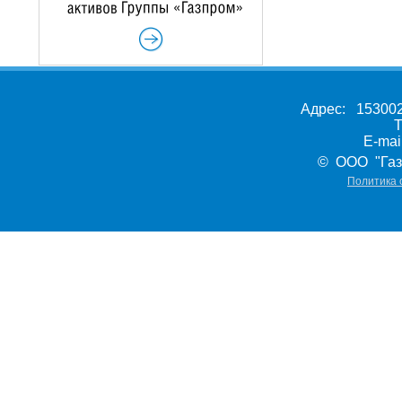
Адрес: 153002,
Т
E-ma
© ООО "Газ
Политика 