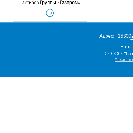
Адрес: 153002,
Т
E-ma
© ООО "Газ
Политика 