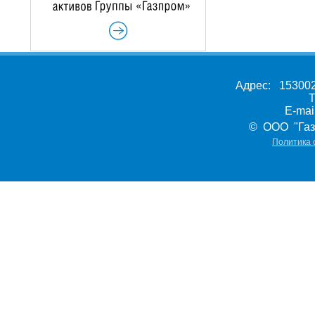
Адрес: 153002,
Т
E-ma
© ООО "Газ
Политика 