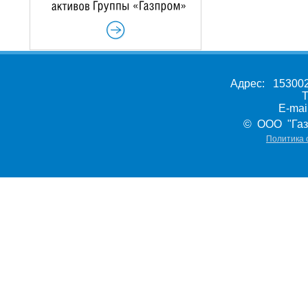
Адрес: 153002,
Т
E-ma
© ООО "Газ
Политика 