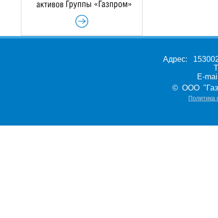
Адрес: 153002,
Т
E-ma
© ООО "Газ
Политика 