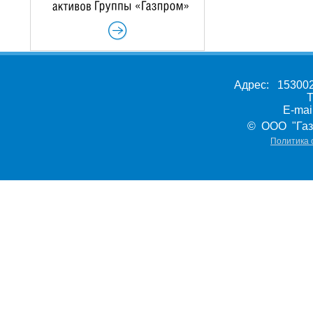
Адрес: 153002,
Т
E-ma
© ООО "Газ
Политика 