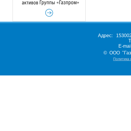
Адрес: 153002,
Т
E-ma
© ООО "Газ
Политика 