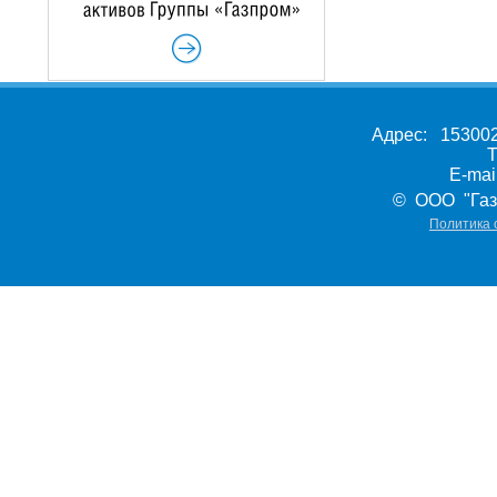
Адрес: 153002,
Т
E-ma
© ООО "Газ
Политика 