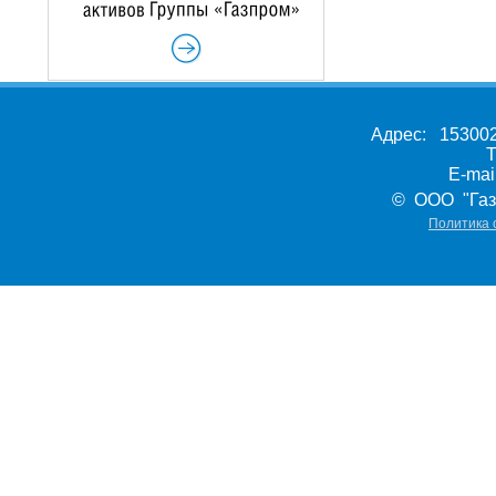
Адрес: 153002,
Т
E-ma
© ООО "Газ
Политика 