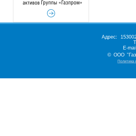
Адрес: 153002,
Т
E-ma
© ООО "Газ
Политика 