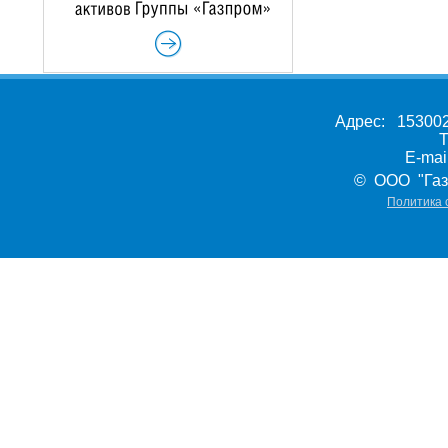
Адрес: 153002,
Т
E-ma
© ООО "Газ
Политика 