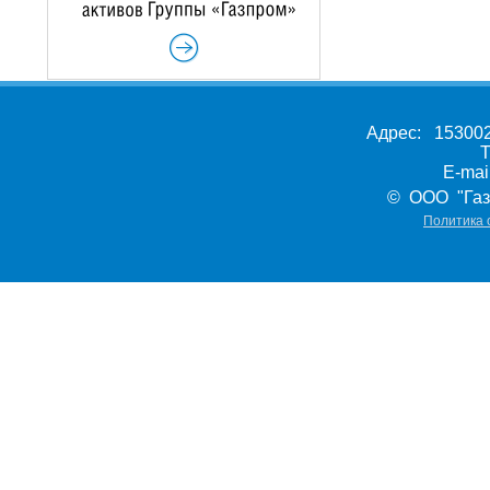
Адрес: 153002,
Т
E-ma
© ООО "Газ
Политика 