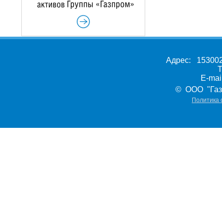
Адрес: 153002,
Т
E-ma
© ООО "Газ
Политика 