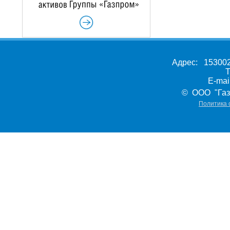
Адрес: 153002,
Т
E-ma
© ООО "Газ
Политика 