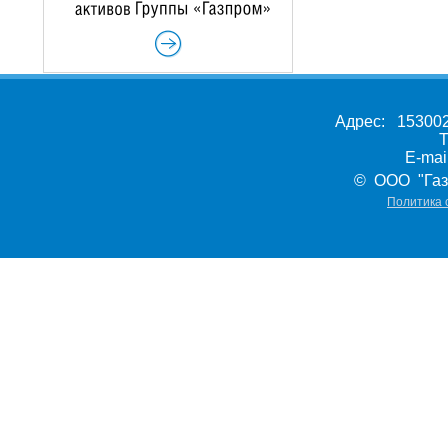
Адрес: 153002,
Т
E-ma
© ООО "Газ
Политика 