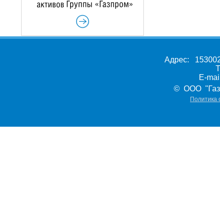
Адрес: 153002,
Т
E-ma
© ООО "Газ
Политика 