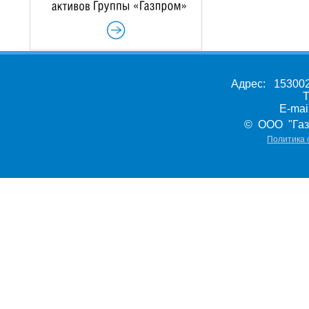
Адрес: 153002,
Т
E-ma
© ООО "Газ
Политика 