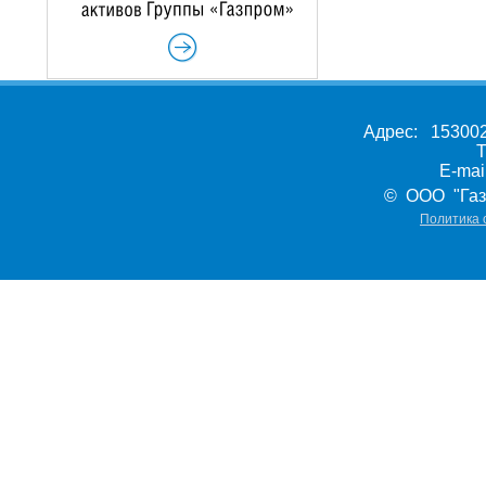
Адрес: 153002,
Т
E-ma
© ООО "Газ
Политика 