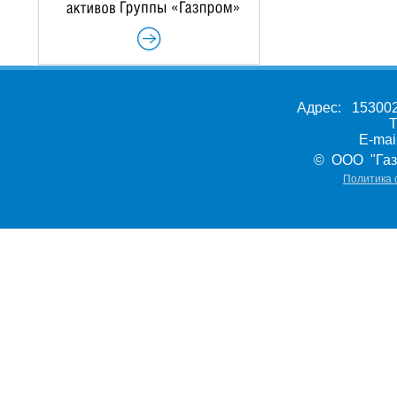
Адрес: 153002,
Т
E-ma
© ООО "Газ
Политика 