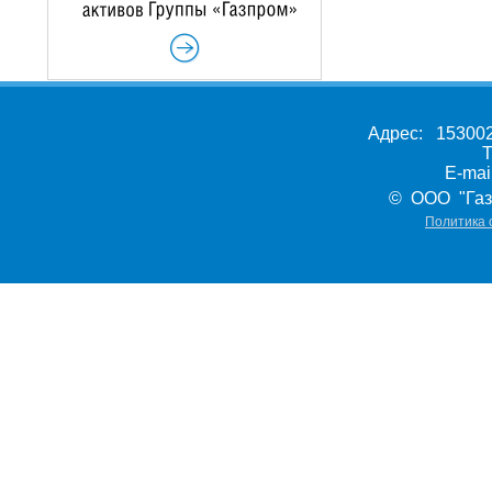
Адрес: 153002,
Т
E-ma
© ООО "Газ
Политика 