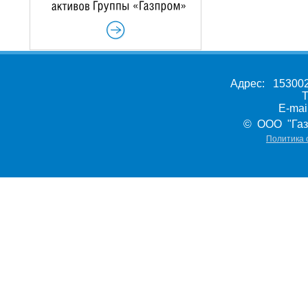
Адрес: 153002,
Т
E-ma
© ООО "Газ
Политика 