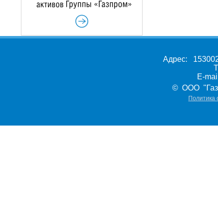
Адрес: 153002,
Т
E-ma
© ООО "Газ
Политика 