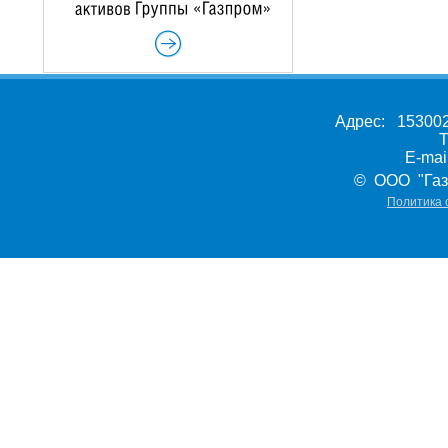
Адрес: 153002,
Т
E-ma
© ООО "Газ
Политика 