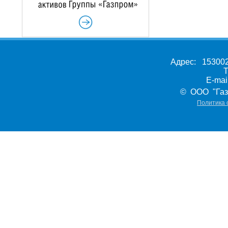
Адрес: 153002,
Т
E-ma
© ООО "Газ
Политика 