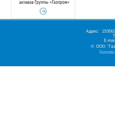
Адрес: 153002,
Т
E-ma
© ООО "Газ
Политика 