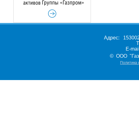
Адрес: 153002,
Т
E-ma
© ООО "Газ
Политика 